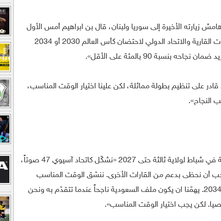
ش زيارته الأخيرة إلى سوريا ولبنان، قال بن ابراهيم أمس الأول
«السعودية قادمة بقوة وننسّق مع الاتحادات القارية والاتحاد الدولي لاحتضان كأس العالم 2030 أو 2034
ه بنسبة 90 بالمئة على الأقل».
قادر على تنظيم بطولة مماثلة، لكن علينا اختيار الوقت المناسب،
أضاف بن ابراهيم الذي اعيد انتخابه بالتزكية في شباط لولاية ثالثة حتى 2027 «نشكّل كاتحاد آسيوي 47 صوتاً،
ز لأكثر من 110 أصوات. يجب أن نحظى بدعم من القارات الأخرى. ننسّق الوقت المناسب
لاحتضان هذه البطولة سواء في 2030 أو 2034. يهمّنا ان يكون ملف السعودية ناجحاً عندما تتقدّم به ونحن
خصيا. لكن يجب اختيار الوقت المناسب».