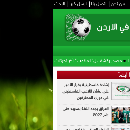
من نحن
اتصل بنا
ارسل خبرا
البحث
شف ل"الملاعب" آخر تحركات البقعة
أجواء مميزة في معسكر العقبة .. ا
 أيضاً
إشادة فلسطينية بقرار الأمير
علي بشأن اللاعب الفلسطيني
في دوري المحترفين
العراق يجدد الثقة بمدربه حتى
عام 2027