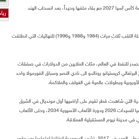
وكانت السعودية حصلت على حق استضافة كأس آسيا 2027 مع بقاء ملفها وحيداً، بعد انسحاب الهند
ريا
وستكون الاستضافة الاولى للسعودية حاملة اللقب ثلاث مرات (1984 و1988 و1996) للنهائيات التي انطلقت
 مصدر للنفط في العالم، مئات الملايين من الدولارات في صفقات
لبرتغالي كريستيانو رونالدو الى نادي النصر وسباق الفورمولا واحد
لأوروبية وبطولات عالمية في الغولف والملاكمة.
 التي شاهدت قطر تقيم على أراضيها أول مونديال في الشرق
الاوسط ودولة عربية أواخر 2022، كأس آسيا للسيدات 2026 ودورة الألعاب الآسيوية 2034، وحتى الألعاب
ومنذ تسلّم الأمير محمد بن سلمان منصب ولي العهد في 2017، تشهد السعودية انفتاحا اجتماعيا بعد عقود