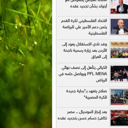
الاتحاد العراقي يتفاوض مع
أرنولد بشأن تجديد عقده
الاتحاد الفلسطيني لكرة القدم
يثمن دعم الأمير علي للرياضة
الفلسطينية
وفد نادي الاستقلال يعود إلى
الأردن بعد زيارة رسمية ناجحة
إلى العراق
الكيالي يتأهل إلى نصف نهائي
PFL MENA ويواصل حلمه في
الرياض
صلاح يتعهد بـ"بداية جديدة
للكرة المصرية"
بعد إنجاز المونديال .. مصر
تكافئ حسام حسن بتجديد عقده