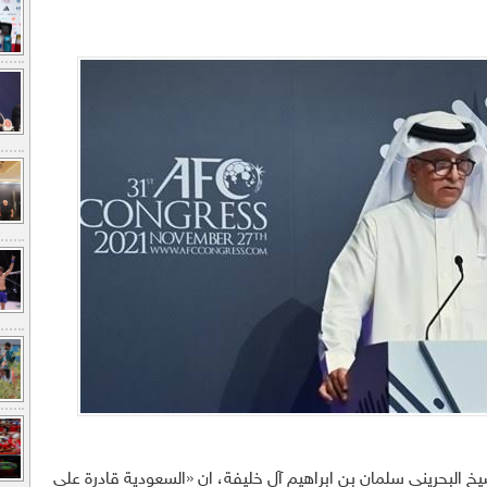
شيخ البحريني سلمان بن ابراهيم آل خليفة، ان «السعودية قادرة على