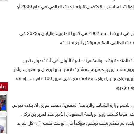
استضافة كأس العالم» لكن يتعيّن «اختيار الوقت المناسب» لاحتضان قارته الحدث العالمي في عام 2030 أو
وفيما استضافت قارة آسيا المونديال مرتين في تاريخها، عام 2002 في كوريا الجنوبية واليابان و2022 في
حدث العالمي المقام مرّة كل أربع سنوات.
مقبلة في الولايات المتحدة وكندا والمكسيك للمرة الأولى في ثلاث دول، تدور
سة على استضافة نسخة 2030 مع بروز ملف أوروبي-إفريقي مشترك لإسبانيا والبرتغال والمغرب، وآخر
أميركي جنوبي يضمّ الأرجنتين وتشيلي والأوروغواي والباراغواي، يصادف مع ذكرى مرور 100 عام على إقامة
ريا
نتيفيديو.
 باسم وزارة الشباب والرياضة المصرية محمد فوزي أن بلاده تدرس
 فيما كشف وزير الرياضة السعودي الأمير عبد العزيز بن تركي
اده لم تقدّم ملف ترشّح، مؤكداً في الوقت نفسه أن «كل شيء