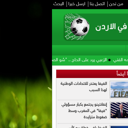
من نحن
اتصل بنا
ارسل خبرا
البحث
الزعبي يرد على الحاج .. "شو الصوص وشو مرقته"
الأمير علي: صرف مست
 أيضاً
الفيفا يعتذر للاتحادات الوطنية
لهذا السبب
إنفانتينو يجتمع بكبار مسؤولي
"فيفا" في المغرب وسط
ضغوط متزايدة