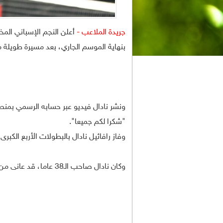
جريدة الملاعب -
أعلن النجم الإسباني المخ
بنهاية الموسم الجاري، بعد مسيرة طويلة مل
ونشر نادال فيديو عبر حسابه الرسمي بمنصة
"شكرا لكم جميعا".
وفاز رافائيل نادال بالبطولات الأربع الكبرى (جراند سلام) 22
وكان نادال صاحب الـ38 عاما، قد عانى من إصابات عديدة بشكل متكرر خلال الفترة الأخيرة.