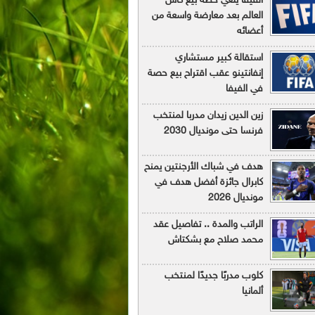
الفيفا يلغي خطة بيع كأس
العالم بعد معارضة واسعة من
أعضائه
استقالة كبير مستشاري
إنفانتينو عقب اقتراح بيع حصة
في الفيفا
زين الدين زيدان مدربا لمنتخب
فرنسا حتى مونديال 2030
هدف في شباك الأرجنتين يمنح
كابرال جائزة أفضل هدف في
مونديال 2026
الراتب والمدة .. تفاصيل عقد
محمد صلاح مع بشكتاش
كلوب مدربًا جديدًا لمنتخب
ألمانيا