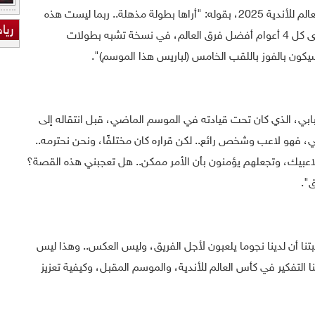
وتطرق مدرب برشلونة السابق إلى كأس العالم للأندية 2025، بقوله: "أراها بطولة مذهلة.. ربما ليست هذه
ريا
نسختها الأولى، لكنها ستكون كذلك.. أن نرى كل 4 أعوام أفضل فرق العالم، في نسخة تشبه بطولات
ي سيكون بالفوز باللقب الخامس (لباريس هذا الموسم)".
بابي، الذي كان تحت قيادته في الموسم الماضي، قبل انتقاله إلى
مبابي، فهو لاعب وشخص رائع.. لكن قراره كان مختلفًا، ونحن نحترمه..
لاعبيك، وتجعلهم يؤمنون بأن الأمر ممكن.. هل تعجبني هذه القصة؟
ق".
ثبتنا أن لدينا نجوما يلعبون لأجل الفريق، وليس العكس.. وهذا ليس
نا التفكير في كأس العالم للأندية، والموسم المقبل، وكيفية تعزيز