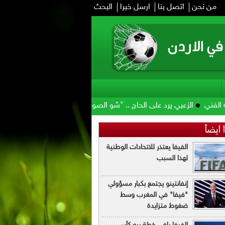
من نحن
اتصل بنا
ارسل خبرا
البحث
بي يرد على الحاج .. "شو الصوص وشو مرقته"
الأمير علي: صرف مستحقات
 أيضاً
الفيفا يعتذر للاتحادات الوطنية
لهذا السبب
إنفانتينو يجتمع بكبار مسؤولي
"فيفا" في المغرب وسط
ضغوط متزايدة