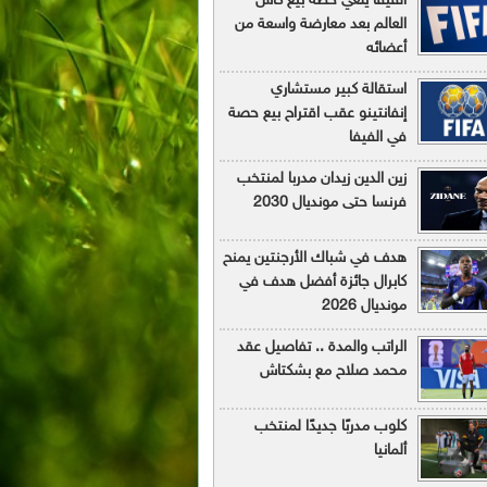
الفيفا يلغي خطة بيع كأس
العالم بعد معارضة واسعة من
أعضائه
استقالة كبير مستشاري
إنفانتينو عقب اقتراح بيع حصة
في الفيفا
زين الدين زيدان مدربا لمنتخب
فرنسا حتى مونديال 2030
هدف في شباك الأرجنتين يمنح
كابرال جائزة أفضل هدف في
مونديال 2026
الراتب والمدة .. تفاصيل عقد
محمد صلاح مع بشكتاش
كلوب مدربًا جديدًا لمنتخب
ألمانيا