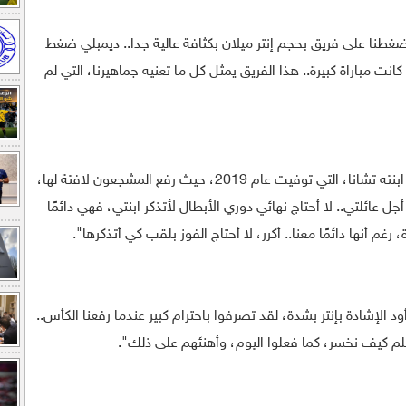
 ضغطنا على فريق بحجم إنتر ميلان بكثافة عالية جدا.. ديمبلي ضغط
كانت مباراة كبيرة.. هذا الفريق يمثل كل ما تعنيه جماهيرنا، التي لم
وعن اللفتة المؤثرة من الجماهير في ذكرى ابنته تشانا، التي توفيت عام 2019، حيث رفع المشجعون لافتة لها،
 أجل عائلتي.. لا أحتاج نهائي دوري الأبطال لأتذكر ابنتي، فهي دائمًا
م أنها دائمًا معنا.. أكرر، لا أحتاج الفوز بلقب كي أتذكرها".
ود الإشادة بإنتر بشدة، لقد تصرفوا باحترام كبير عندما رفعنا الكأس..
علم كيف نخسر، كما فعلوا اليوم، وأهنئهم على ذلك".