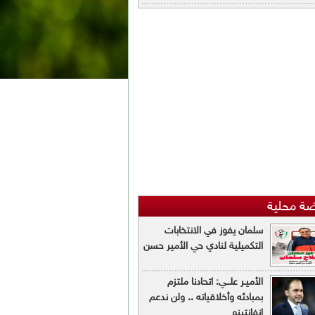
ضة محلية
سلمان يفوز في الانتخابات
التكميلية لنادي حي الأمير حسن
الأميـر علـــي: اتحادنا ملتزم
بمبادئه وأخلاقياته .. ولن ندعم
إنفانتينو