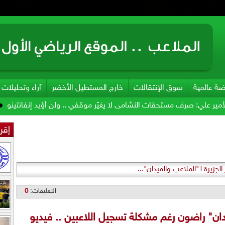
ضة عالمية
سوق الإنتقالات
خارج المستطيل الأخضر
آراء وتحليلات
ف مستحقات النشامى لا يغيّر موقفي .. ولن أؤيد إنفانتينو
فيفا يحول م
إقرأ
الجزيرة لـ"الملاعب والميدان"...
التعليقات:
0
يدان" راضون رغم مشكلة تسجيل اللاعبين .. فيديو