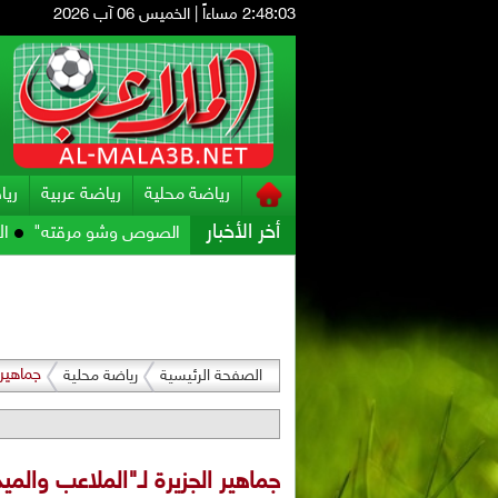
2:48:04 مساءاً
|
الخميس 06 آب 2026
رياضة محلية
رياضة عربية
ريا
أخر الأخبار
ني
الزعبي يرد على الحاج .. "شو الصوص وشو مرقته"
الأمير علي: صر
جماهير 
الصفحة الرئيسية
رياضة محلية
جماهير الجزيرة لـ"الملاعب والم