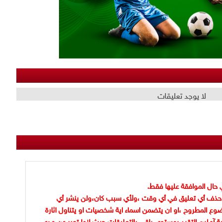
لا يوجد تعليقات
 حال الموافقة عليها فقط.
حذف أي تعليق في أي وقت ،ولأي سبب كان،ولن ينشر أي
وع المطروح ،او ان يتضمن اسماء اية شخصيات او يتناول اثارة