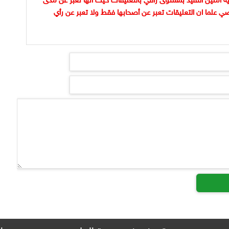
ية آملين التقيد بمستوى راقي بالتعليقات حيث انها تعبر عن مدى
ضي علما ان التعليقات تعبر عن أصحابها فقط ولا تعبر عن رأي