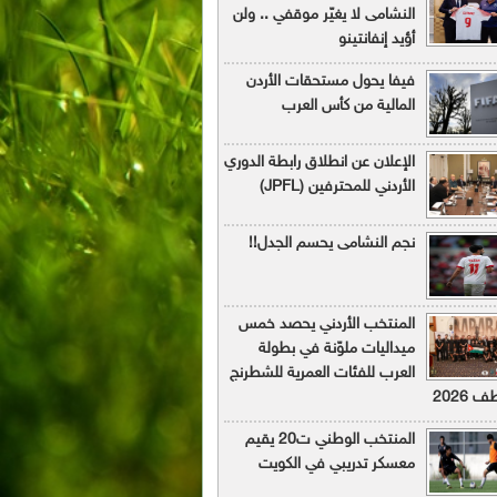
النشامى لا يغيّر موقفي .. ولن
أؤيد إنفانتينو
فيفا يحول مستحقات الأردن
المالية من كأس العرب
الإعلان عن انطلاق رابطة الدوري
الأردني للمحترفين (JPFL)
نجم النشامى يحسم الجدل!!
المنتخب الأردني يحصد خمس
ميداليات ملوّنة في بطولة
العرب للفئات العمرية للشطرنج
 2026
المنتخب الوطني ت20 يقيم
معسكر تدريبي في الكويت