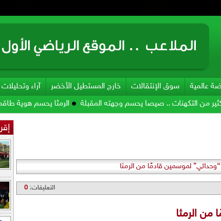
ضة عالمية
سوق الإنتقالات
خارج المستطيل الأخضر
آراء وتحليلات
كهنات .. صيصا يحسم وجهته المقبلة
الرمثا يحسم هوية طاقمه الفني
ا
إقرأ
“وحداتي” لموسمين قادمًا من الرمثا
التعليقات:
0
 من الرمثا