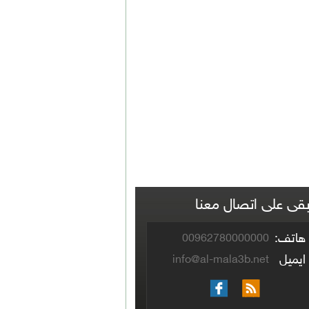
بقى على اتصال معنا
هاتف:
00962780000000
ايميل
info@al-mala3b.net