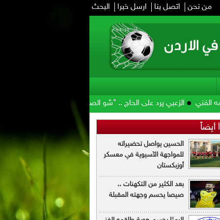
من نحن
اتصل بنا
ارسل خبرا
البحث
لزعبي يرد على الحاج .. "شو الصوص وشو مرقته"
الأمير علي: صرف مستح
 أيضاً
الحسين يواصل تحضيراته
للمواجهة الآسيوية في معسكر
أوزبكستان
بعد الكثير من التكهنات ..
صيصا يحسم وجهته المقبلة