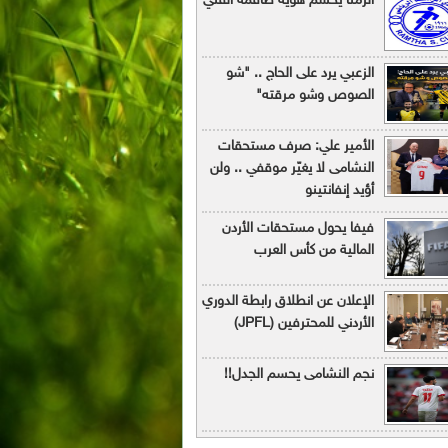
الرمثا يحسم هوية طاقمه الفني
الزعبي يرد على الحاج .. "شو
الصوص وشو مرقته"
الأمير علي: صرف مستحقات
النشامى لا يغيّر موقفي .. ولن
أؤيد إنفانتينو
فيفا يحول مستحقات الأردن
المالية من كأس العرب
الإعلان عن انطلاق رابطة الدوري
الأردني للمحترفين (JPFL)
نجم النشامى يحسم الجدل!!