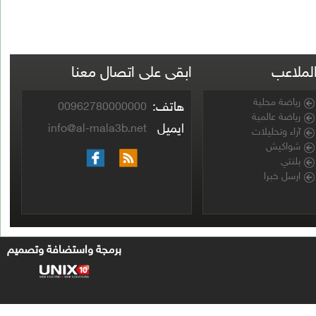
ابقى على اتصال معنا
هاتف:
00962780000000
ايميل
info@al-mala3b.net
برمجة واستضافة وتصميم