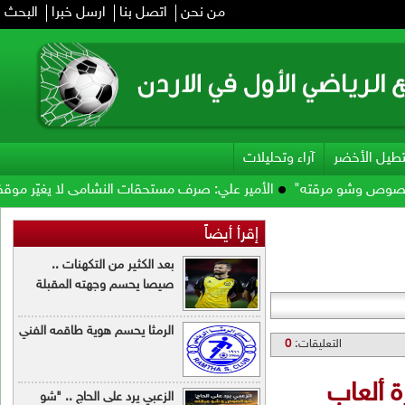
من نحن
اتصل بنا
ارسل خبرا
البحث
ت
 صرف مستحقات النشامى لا يغيّر موقفي .. ولن أؤيد إنفانتينو
فيفا يحو
رأ أيضاً
بعد الكثير من التكهنات ..
صيصا يحسم وجهته المقبلة
الرمثا يحسم هوية طاقمه الفني
الزعبي يرد على الحاج .. "شو