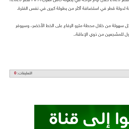
وتقام مباريات كأس القارات للأندية FIFA قطر 2025 خلال أيام الراحة في بطولة كأس العرب FIFA قطر 2025،
ية لدولة قطر في استضافة أكثر من بطولة كبرى في نفس الفترة.
ل سهولة من خلال محطة مترو الرفاع على الخط الأخضر، وسيوفر
صول للمشجعين من ذوي الإعاقة..
التعليقات:
0