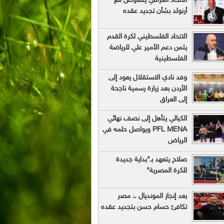
الاتحاد العراقي يتفاوض مع
أرنولد بشأن تجديد عقده
الاتحاد الفلسطيني لكرة القدم
يثمن دعم الأمير علي للرياضة
الفلسطينية
وفد نادي الاستقلال يعود إلى
الأردن بعد زيارة رسمية ناجحة
إلى العراق
الكيالي يتأهل إلى نصف نهائي
PFL MENA ويواصل حلمه في
الرياض
صلاح يتعهد بـ"بداية جديدة
للكرة المصرية"
بعد إنجاز المونديال .. مصر
تكافئ حسام حسن بتجديد عقده