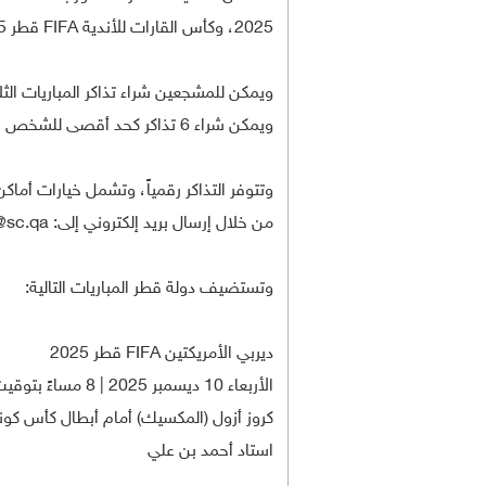
2025، وكأس القارات للأندية FIFA قطر 2025.
ويمكن شراء 6 تذاكر كحد أقصى للشخص الواحد لكل مباراة.
وتتوفر التذاكر رقمياً، وتشمل خيارات أ
من خلال إرسال بريد إلكتروني إلى:
c@sc.qa
وتستضيف دولة قطر المباريات التالية:
ديربي الأمريكتين FIFA قطر 2025
الأربعاء 10 ديسمبر 2025 | 8 مساءً بتوقيت الدوحة
كروز أزول (المكسيك) أمام أبطال كأس كونميب
استاد أحمد بن علي