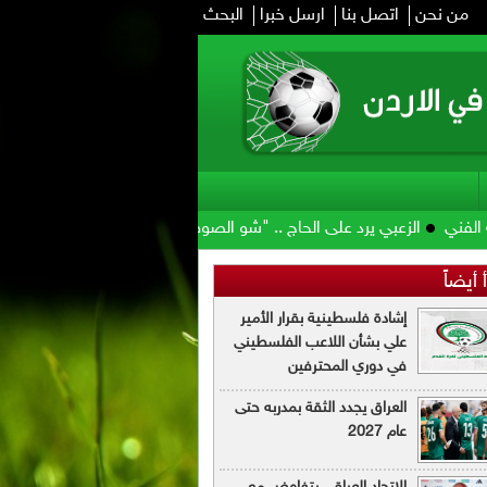
من نحن
اتصل بنا
ارسل خبرا
البحث
عبي يرد على الحاج .. "شو الصوص وشو مرقته"
الأمير علي: صرف مستحقا
 أيضاً
إشادة فلسطينية بقرار الأمير
علي بشأن اللاعب الفلسطيني
في دوري المحترفين
العراق يجدد الثقة بمدربه حتى
عام 2027