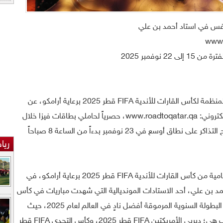
تنافس في استاد أحمد بن علي
 نوفمبر 2025
الدوحة، دولة قطر- أعلنت اللجنة المحلية المنظمة لكأس القارات للأندية FIFA قطر 2025 برعاية أرامكو، عن
طرح تذاكر المباريات للبيع، على الموقع الإلكتروني: www.roadtoqatar.qa، حصرياً لحاملي بطاقات فيزا خلال
الفترة من 15- 22 نوفمبر، فيما سيتم طرح التذاكر على نطاق أوسع في 23 نوفمبر بدءاً من الساعة 8 صباحاً
ريا
وتستضيف دولة قطر المباريات الثلاثة الختامية من كأس القارات للأندية FIFA قطر 2025 برعاية أرامكو، في
ستاد أحمد بن علي، أحد الاستادات المونديالية التي شهدت مباريات في كأس
العالم FIFA قطر 2022 التاريخية. وستتوّج البطولة السنوية المرموقة أفضل نادٍ في العالم لعام 2025، حيث
تتنافس الأندية المشاركة للفوز بثلاثة ألقاب هي؛ ديربي الأمريكتين FIFA قطر 2025، وكأس التحدي FIFA قطر