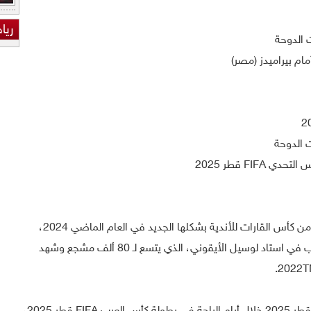
ريا
FIF قطر 2025
وكانت قطر قد استضافت النسخة الأولى من كأس القارات للأندية بشكلها الجديد في العام الماضي 2024،
والتي شهدت تتويج نادي ريال مدريد باللقب في استاد لوسيل الأيقوني، الذي يتسع لـ 80 ألف مشجع وشهد