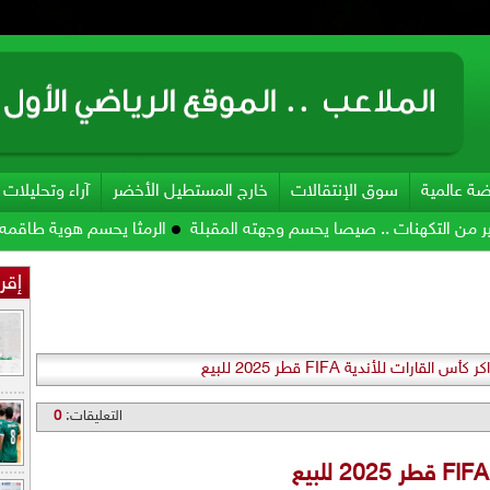
ضة عالمية
سوق الإنتقالات
خارج المستطيل الأخضر
آراء وتحليلات
ات .. صيصا يحسم وجهته المقبلة
الرمثا يحسم هوية طاقمه الفني
الز
إقرأ
س القارات للأندية FIFA قطر 2025 للبيع
التعليقات:
0