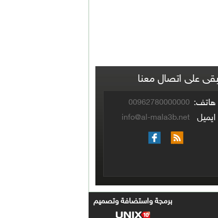
بقى على اتصال معنا
هاتف:
00962780000000
ايميل
info@al-mala3b.net
برمجة واستضافة وتصميم