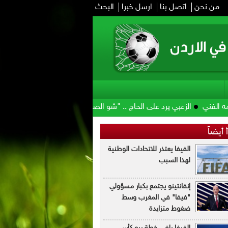
من نحن
اتصل بنا
ارسل خبرا
البحث
الزعبي يرد على الحاج .. "شو الصوص وشو مرقته"
الأمير علي: صرف مست
 أيضاً
الفيفا يعتذر للاتحادات الوطنية
لهذا السبب
إنفانتينو يجتمع بكبار مسؤولي
"فيفا" في المغرب وسط
ضغوط متزايدة