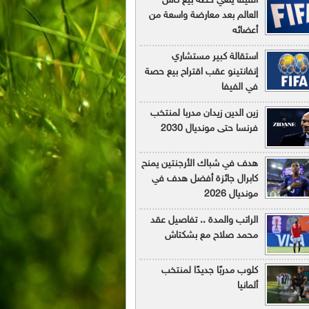
الفيفا يلغي خطة بيع كأس
العالم بعد معارضة واسعة من
أعضائه
استقالة كبير مستشاري
إنفانتينو عقب اقتراح بيع حصة
في الفيفا
زين الدين زيدان مدربا لمنتخب
فرنسا حتى مونديال 2030
هدف في شباك الأرجنتين يمنح
كابرال جائزة أفضل هدف في
مونديال 2026
الراتب والمدة .. تفاصيل عقد
محمد صلاح مع بشكتاش
كلوب مدربًا جديدًا لمنتخب
ألمانيا