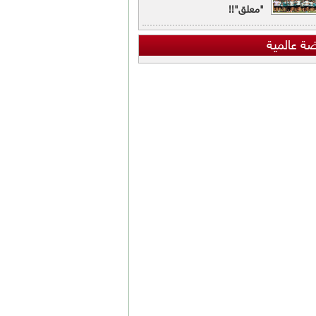
"معلق"!!
ضة عالمية