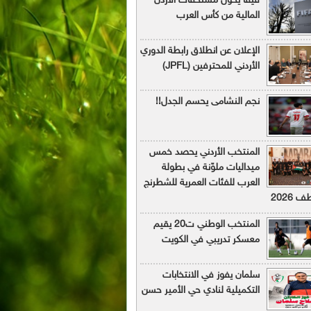
فيفا يحول مستحقات الأردن
المالية من كأس العرب
الإعلان عن انطلاق رابطة الدوري
الأردني للمحترفين (JPFL)
نجم النشامى يحسم الجدل!!
المنتخب الأردني يحصد خمس
ميداليات ملوّنة في بطولة
العرب للفئات العمرية للشطرنج
 2026
المنتخب الوطني ت20 يقيم
معسكر تدريبي في الكويت
سلمان يفوز في الانتخابات
التكميلية لنادي حي الأمير حسن