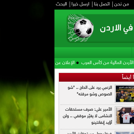
من نحن
اتصل بنا
ارسل خبرا
البحث
كأس العرب
الإعلان عن انطلاق رابطة الدوري الأردني للمحترفين (JPFL)
 أيضاً
الزعبي يرد على الحاج .. "شو
الصوص وشو مرقته"
الأمير علي: صرف مستحقات
النشامى لا يغيّر موقفي .. ولن
أؤيد إنفانتينو