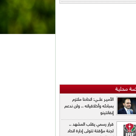
ضة محلية
الأميـر علـــي: اتحادنا ملتزم
بمبادئه وأخلاقياته .. ولن ندعم
إنفانتينو
قرار رسمي يقلب المشهد ..
لجنة مؤقتة تتولى إدارة اتحاد