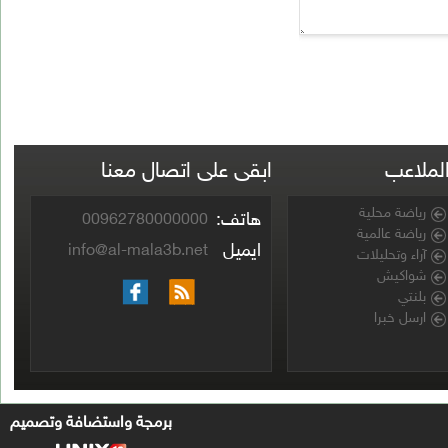
ابقى على اتصال معنا
هاتف:
00962780000000
ايميل
info@al-mala3b.net
برمجة واستضافة وتصميم