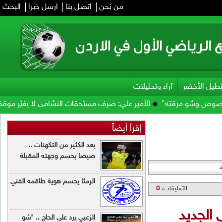
من نحن
اتصل بنا
ارسل خبرا
البحث
ت
 صرف مستحقات النشامى لا يغيّر موقفي .. ولن أؤيد إنفانتينو
فيفا يحو
رأ أيضاً
بعد الكثير من التكهنات ..
صيصا يحسم وجهته المقبلة
الرمثا يحسم هوية طاقمه الفني
الزعبي يرد على الحاج .. "شو