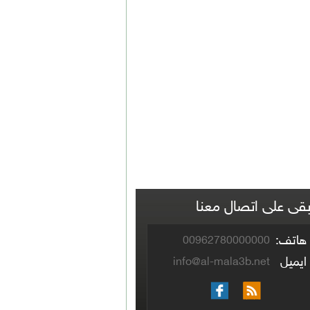
بقى على اتصال معنا
هاتف:
00962780000000
ايميل
info@al-mala3b.net