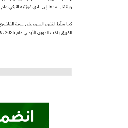
وينتقل بعدها إلى نادي غوزتبه التركي عام 2025، ثم يخوض تجربة إعارة ناجحة مع لوكوموتيفا زغرب الكرواتي.
كما سلّط التقرير الضوء على عودة الفاخوري
الفريق بلقب الدوري الأردني عام 2025، قبل انتقاله إلى نادي بيراميدز المصري.