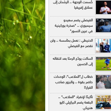
حُسمت الوجهة .. الرشدان إلى
عملاق إفريقيا
الفيصلي يضم سعيدو
سيمبوري .. "صخرة بوركينية
في عرين النسور"
الحنيطي : نعمل بمآسسة .. ولن
نقصر مع الفيصلي
الساكت يودّع الرمثا بعد انتقاله
إلى الحسين
خطاب ل"الملاعب": الوحدات
حاضر بقوة .. والبزور صاحب
القرار!!
تأكيدًا لإنفراد "الملاعب" ..
البقعة يضم البرازيلي كايو
هنريكي