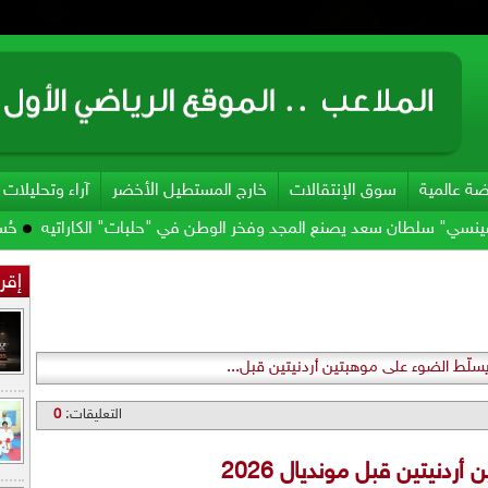
ضة عالمية
سوق الإنتقالات
خارج المستطيل الأخضر
آراء وتحليلات
 سعد يصنع المجد وفخر الوطن في "حلبات" الكاراتيه
حُسمت الوجهة ..
إقرأ
يسلّط الضوء على موهبتين أردنيتين قبل...
التعليقات:
0
ردنيتين قبل مونديال 2026