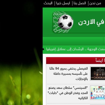
من نحن
اتصل بنا
ارسل خبرا
البحث
 الرشدان إلى عملاق إفريقيا
الفيصلي يضم سعيدو سيمبوري .. "صخرة ب
 أيضاً
الفيصلي يحتفي بمرور 94 عامًا
على تأسيسه بمسيرة حافلة
بالإنجازات
"السينسي" سلطان سعد يصنع
المجد وفخر الوطن في "حلبات"
الكاراتيه