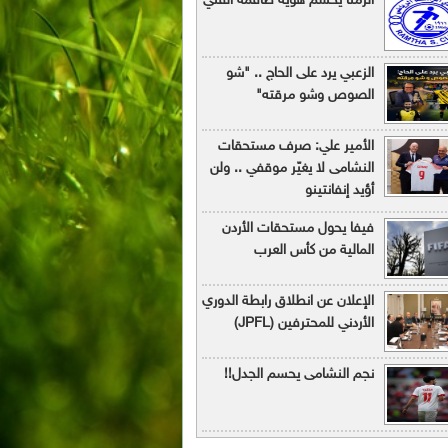
الرمثا يحسم هوية طاقمه الفني
الزعبي يرد على الحاج .. "شو
الصوص وشو مرقته"
الأمير علي: صرف مستحقات
النشامى لا يغيّر موقفي .. ولن
أؤيد إنفانتينو
فيفا يحول مستحقات الأردن
المالية من كأس العرب
الإعلان عن انطلاق رابطة الدوري
الأردني للمحترفين (JPFL)
نجم النشامى يحسم الجدل!!