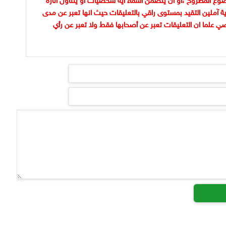
وع المطروح ،او ان يتضمن اسماء اية شخصيات او يتناول اثارة
ية آملين التقيد بمستوى راقي بالتعليقات حيث انها تعبر عن مدى
ضي علما ان التعليقات تعبر عن أصحابها فقط ولا تعبر عن رأي