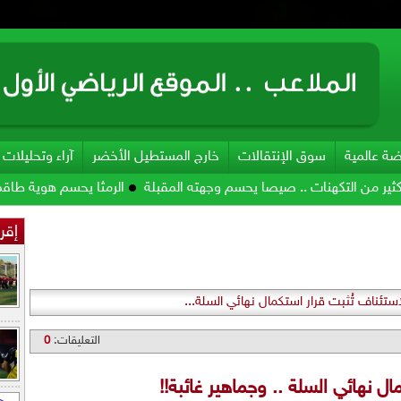
ضة عالمية
سوق الإنتقالات
خارج المستطيل الأخضر
آراء وتحليلات
تكهنات .. صيصا يحسم وجهته المقبلة
الرمثا يحسم هوية طاقمه الفني
إقرأ
استئناف تُثبت قرار استكمال نهائي السلة...
التعليقات:
0
ال نهائي السلة .. وجماهير غائبة!!