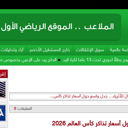
ضة عالمية
سوق الإنتقالات
خارج المستطيل الأخضر
آراء وتحليلات
عاماً لكرة اليد
الحاج يرد على الزعبي بخصوص صيصا!!
لج
إقرأ
ل للأثرياء… جدل واسع حول أسعار تذاكر كأس...
التعليقات:
0
سعار تذاكر كأس العالم 2026