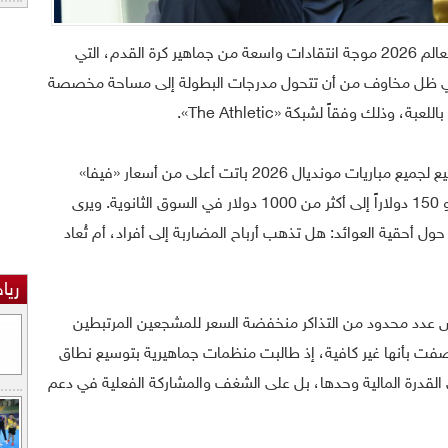
تواجه أسعار تذاكر كأس العالم 2026 موجة انتقادات واسعة من جماهير كرة القدم، التي
"، في ظل مخاوف من أن تتحول مدرجات البطولة إلى مساحة مخصصة
 وذلك وفقاً لشبكة «The Athletic».
وتشير بيانات السوق إلى أن أسعار إعادة البيع لجميع مباريات مونديال 2026 باتت أعلى من أسعار «فيفا»
الرسمية، حيث قفزت بعض التذاكر من نحو 150 دولاراً إلى أكثر من 1000 دولار في السوق الثانوية. ويرى
 حول أحقية العوائد: هل تذهب أرباح المضاربة إلى أفراد، أم تُعاد
ريا
يص عدد محدود من التذاكر منخفضة السعر للمشجعين المرتبطين
ُصفت بأنها غير كافية، إذ طالبت منظمات جماهيرية بتوسيع نطاق
لى القدرة المالية وحدها، بل على الشغف والمشاركة الفعلية في دعم