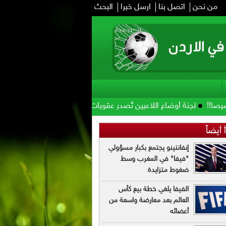
من نحن
اتصل بنا
ارسل خبرا
البحث
نة أوضاع اللاعبين تُصدر عقوبات مالية بحق 6 أندية
هل أُزيلت صورة الح
 أيضاً
إنفانتينو يجتمع بكبار مسؤولي
"فيفا" في المغرب وسط
ضغوط متزايدة
الفيفا يلغي خطة بيع كأس
العالم بعد معارضة واسعة من
أعضائه