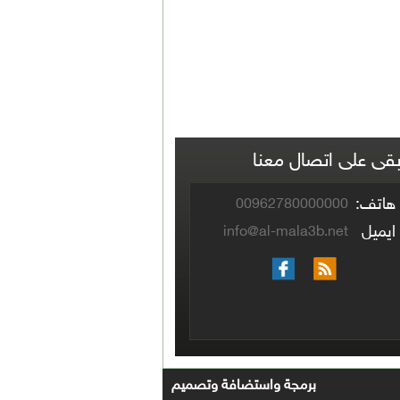
بقى على اتصال معنا
هاتف:
00962780000000
ايميل
info@al-mala3b.net
برمجة واستضافة وتصميم