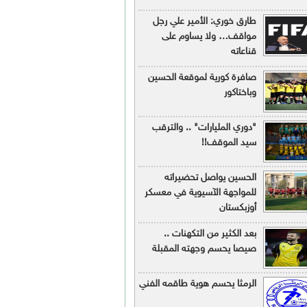
طارق خوري: الأمير علي رجل
مواقف… ولا يساوم على
قناعاته
صافرة كورية لموقعة الحسين
وباختاكور
"دوري المليارات" .. والترقب
سيد الموقف!!
الحسين يواصل تحضيراته
للمواجهة الآسيوية في معسكر
أوزبكستان
بعد الكثير من التكهنات ..
صيصا يحسم وجهته المقبلة
الرمثا يحسم هوية طاقمه الفني