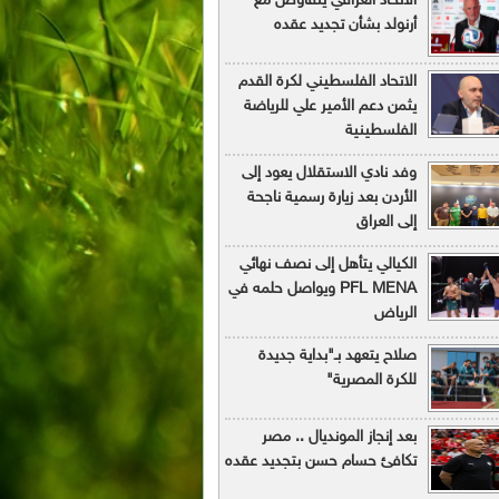
الاتحاد العراقي يتفاوض مع
أرنولد بشأن تجديد عقده
الاتحاد الفلسطيني لكرة القدم
يثمن دعم الأمير علي للرياضة
الفلسطينية
وفد نادي الاستقلال يعود إلى
الأردن بعد زيارة رسمية ناجحة
إلى العراق
الكيالي يتأهل إلى نصف نهائي
PFL MENA ويواصل حلمه في
الرياض
صلاح يتعهد بـ"بداية جديدة
للكرة المصرية"
بعد إنجاز المونديال .. مصر
تكافئ حسام حسن بتجديد عقده