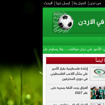
من نحن
اتصل بنا
ارسل خبرا
البحث
ي رجل مواقف… ولا يساوم على قناعاته
صافرة كورية لموقعة الحسين و
 أيضاً
إشادة فلسطينية بقرار الأمير
علي بشأن اللاعب الفلسطيني
في دوري المحترفين
العراق يجدد الثقة بمدربه حتى
عام 2027