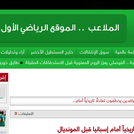
ضة عالمية
سوق الإنتقالات
خارج المستطيل الأخضر
آراء وتحليلات
 يعزز الروح المعنوية قبل الاستحقاقات المقبلة
طارق خوري: الأمير عل
إقرأ
افدين يخطفون تعادلاً تاريخياً أمام...
التعليقات:
0
يخياً أمام إسبانيا قبل المونديال