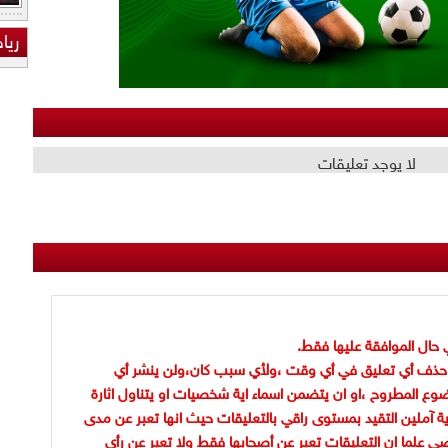
ريا
لا يوجد تعليقات
 حال الموافقة عليها فقط.
حذف أي تعليق في أي وقت ،ولأي سبب كان،ولن ينشر أي
وع المطروح ،او ان يتضمن اسماء اية شخصيات او يتناول اثارة
ية آملين التقيد بمستوى راقي بالتعليقات حيث انها تعبر عن مدى
ضي علما ان التعليقات تعبر عن أصحابها فقط ولا تعبر عن رأي