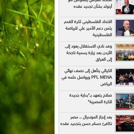
الاتحاد العراقي يتفاوض مع
أرنولد بشأن تجديد عقده
الاتحاد الفلسطيني لكرة القدم
يثمن دعم الأمير علي للرياضة
الفلسطينية
وفد نادي الاستقلال يعود إلى
الأردن بعد زيارة رسمية ناجحة
إلى العراق
الكيالي يتأهل إلى نصف نهائي
PFL MENA ويواصل حلمه في
الرياض
صلاح يتعهد بـ"بداية جديدة
للكرة المصرية"
بعد إنجاز المونديال .. مصر
تكافئ حسام حسن بتجديد عقده