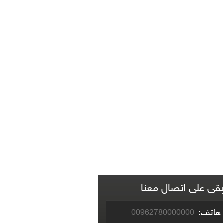
بقى على اتصال معنا
هاتف:
00962780000000