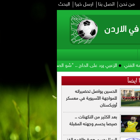
من نحن
اتصل بنا
ارسل خبرا
البحث
لزعبي يرد على الحاج .. "شو الصوص وشو مرقته"
الأمير علي: صرف مستح
 أيضاً
الحسين يواصل تحضيراته
للمواجهة الآسيوية في معسكر
أوزبكستان
بعد الكثير من التكهنات ..
صيصا يحسم وجهته المقبلة