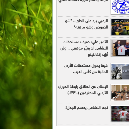
الرمثا يحسم هوية طاقمه الفني
الزعبي يرد على الحاج .. "شو
الصوص وشو مرقته"
الأمير علي: صرف مستحقات
النشامى لا يغيّر موقفي .. ولن
أؤيد إنفانتينو
فيفا يحول مستحقات الأردن
المالية من كأس العرب
الإعلان عن انطلاق رابطة الدوري
الأردني للمحترفين (JPFL)
نجم النشامى يحسم الجدل!!