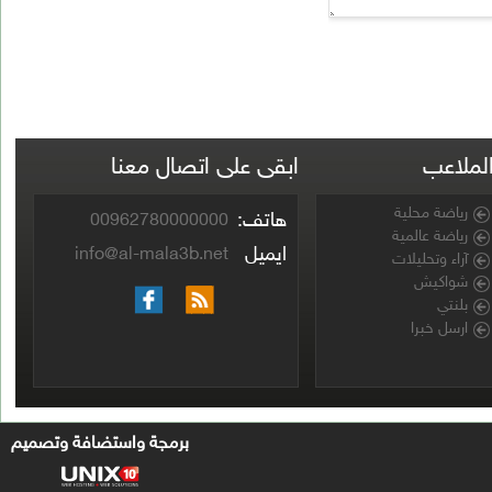
ابقى على اتصال معنا
هاتف:
00962780000000
ايميل
info@al-mala3b.net
برمجة واستضافة وتصميم