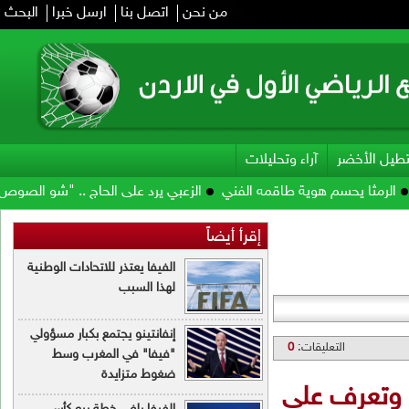
من نحن
اتصل بنا
ارسل خبرا
البحث
ت
لزعبي يرد على الحاج .. "شو الصوص وشو مرقته"
الأمير علي: صرف مستح
رأ أيضاً
الفيفا يعتذر للاتحادات الوطنية
لهذا السبب
إنفانتينو يجتمع بكبار مسؤولي
"فيفا" في المغرب وسط
ضغوط متزايدة